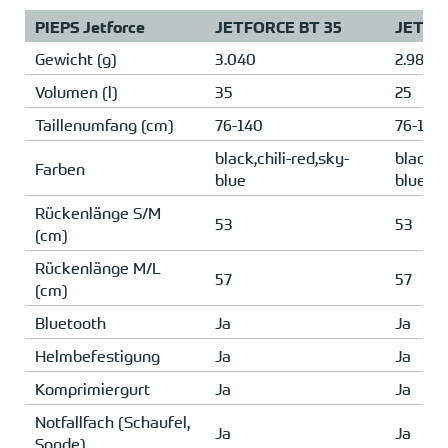
PIEPS Jetforce
JETFORCE BT 35
JETFO
Gewicht (g)
3.040
2.980
Volumen (l)
35
25
Taillenumfang (cm)
76-140
76-140
black,chili-red,sky-
black,c
Farben
blue
blue
Rückenlänge S/M
53
53
(cm)
Rückenlänge M/L
57
57
(cm)
Bluetooth
Ja
Ja
Helmbefestigung
Ja
Ja
Komprimiergurt
Ja
Ja
Notfallfach (Schaufel,
Ja
Ja
Sonde)